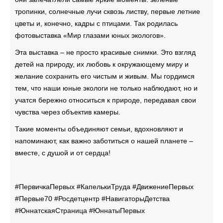
тропинки, солнечные лучи сквозь листву, первые летние
цветы и, конечно, кадры с птицами. Так родилась
фотовыставка «Мир глазами юных экологов».
Эта выставка – не просто красивые снимки. Это взгляд
детей на природу, их любовь к окружающему миру и
желание сохранить его чистым и живым. Мы гордимся
тем, что наши юные экологи не только наблюдают, но и
учатся бережно относиться к природе, передавая свои
чувства через объектив камеры.
Такие моменты объединяют семьи, вдохновляют и
напоминают, как важно заботиться о нашей планете –
вместе, с душой и от сердца!
#ПервичкаПервых #КапелькиТруда #ДвижениеПервых
#Первые70 #Росдетцентр #НавигаторыДетства
#ЮннатскаяСтраница #ЮннатыПервых